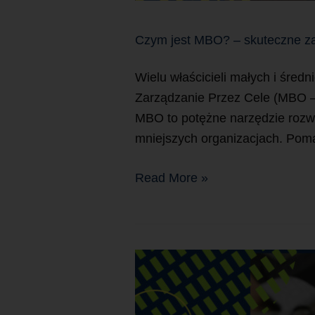
Czym jest MBO? – skuteczne zar
Wielu właścicieli małych i śre
Zarządzanie Przez Cele (MBO – 
MBO to potężne narzędzie rozw
mniejszych organizacjach. Poma
Read More »
Strategia
firmy
–