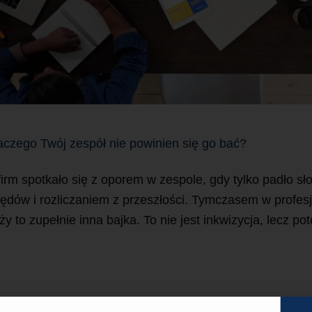
aczego Twój zespół nie powinien się go bać?
irm spotkało się z oporem w zespole, gdy tylko padło sło
błędów i rozliczaniem z przeszłości. Tymczasem w profe
y to zupełnie inna bajka. To nie jest inkwizycja, lecz p