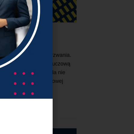
łymi firmami ciągłe wyzwania.
wa. W tym kontekście kluczową
ksowe narzędzie pozwala nie
wymagające natychmiastowej