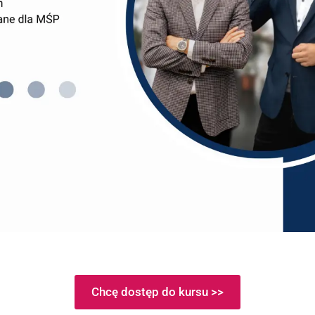
e – praktyczny przewodnik
je się dynamicznymi zmianami, które stawiają przed ma
ezbędne jest regularne badanie kondycji przedsiębiorst
, przez nas nazywany diagnozą strategiczną. To komple
ę firmy, ale także wskazać kierunki rozwoju i obszary 
Chcę dostęp do kursu >>