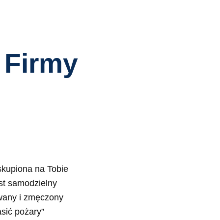
 Firmy
skupiona na Tobie
est samodzielny
wany i zmęczony
sić pożary”