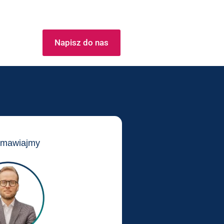
Napisz do nas
zmawiajmy