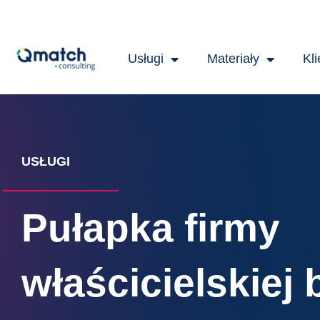
Skip
to
content
Usługi
Materiały
Kli
USŁUGI
Pułapka firmy
właścicielskiej 