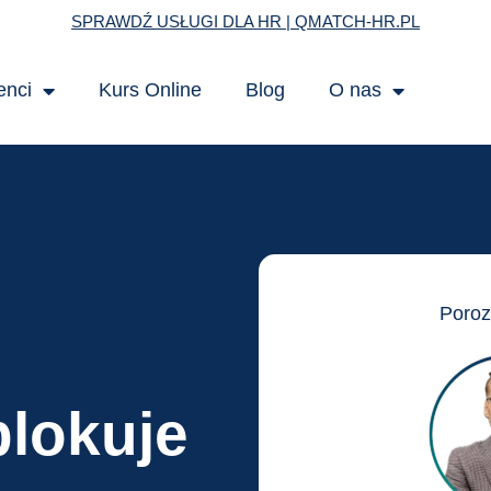
SPRAWDŹ USŁUGI DLA HR | QMATCH-HR.PL
enci
Kurs Online
Blog
O nas
Poro
blokuje