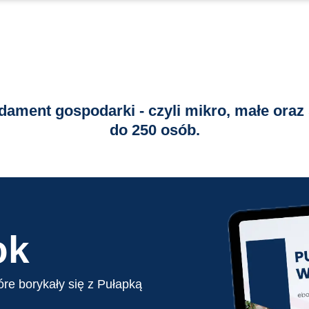
ndament gospodarki - czyli mikro, małe oraz 
do 250 osób.
ok
óre borykały się z Pułapką