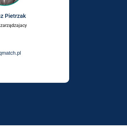
z Pietrzak
 zarządzajacy
qmatch.pl