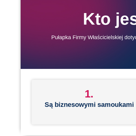
Kto je
Pułapka Firmy Właścicielskiej doty
1.
Są biznesowymi samoukami