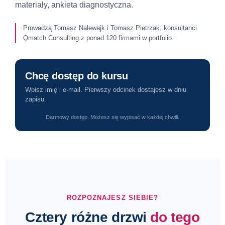
materiały, ankieta diagnostyczna.
Prowadzą Tomasz Nalewajk i Tomasz Pietrzak, konsultanci
Qmatch Consulting z ponad 120 firmami w portfolio.
Chcę dostęp do kursu
Wpisz imię i e-mail. Pierwszy odcinek dostajesz w dniu
zapisu.
Darmowy dostęp. Możesz się wypisać w każdej chwili.
ROZPOZNAJESZ SIEBIE?
Cztery różne drzwi
do tego