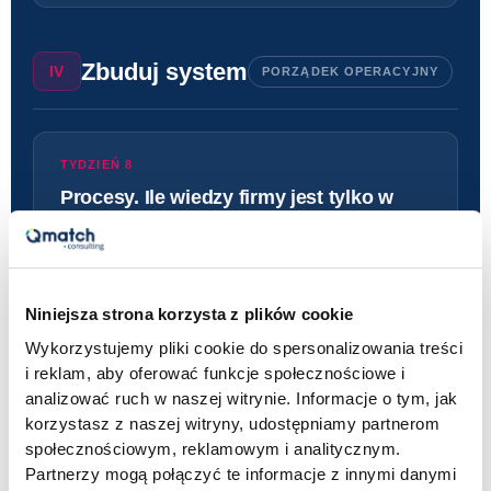
Zbuduj system
IV
PORZĄDEK OPERACYJNY
TYDZIEŃ 8
Procesy. Ile wiedzy firmy jest tylko w
twojej głowie?
Audyt procesów. Optymalizacja i standaryzacja. AI w
procesach. MBO, KPI operacyjne.
Niniejsza strona korzysta z plików cookie
Wykorzystujemy pliki cookie do spersonalizowania treści
TYDZIEŃ 9
i reklam, aby oferować funkcje społecznościowe i
Rytmy pracy. Efektywne spotkania to nie
analizować ruch w naszej witrynie. Informacje o tym, jak
oksymoron.
korzystasz z naszej witryny, udostępniamy partnerom
społecznościowym, reklamowym i analitycznym.
Tygodniowe i miesięczne rytmy zarządcze. Jak
Partnerzy mogą połączyć te informacje z innymi danymi
rozliczać cele bez mikrozarządzania.