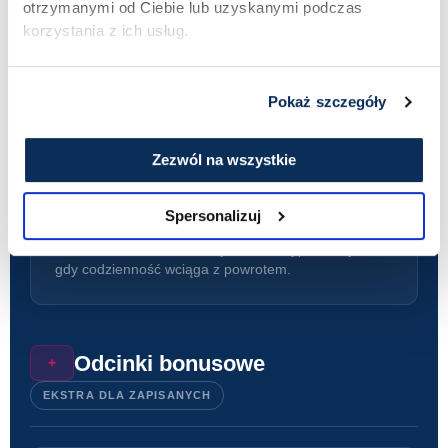
otrzymanymi od Ciebie lub uzyskanymi podczas
korzystania z ich usług.
Utrzymaj zmianę
V
DOMKNIĘCIE
Pokaż szczegóły
Zezwól na wszystkie
TYDZIEŃ 10
Sesja końcowa. Wróć do punktu
Spersonalizuj
startowego i sprawdź, ile przeszedłeś.
Ponowna ankieta. Co dalej. Jak nie wypaść z rytmu,
gdy codzienność wciąga z powrotem.
Odcinki bonusowe
+
EKSTRA DLA ZAPISANYCH