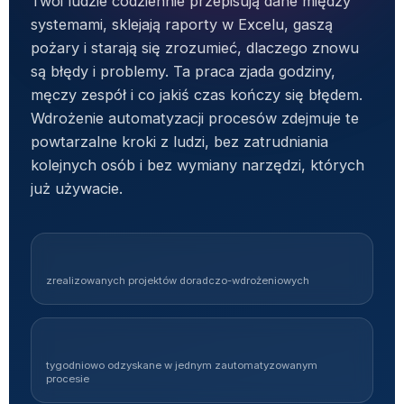
Twoi ludzie codziennie przepisują dane między
systemami, sklejają raporty w Excelu, gaszą
pożary i starają się zrozumieć, dlaczego znowu
są błędy i problemy. Ta praca zjada godziny,
męczy zespół i co jakiś czas kończy się błędem.
Wdrożenie automatyzacji procesów zdejmuje te
powtarzalne kroki z ludzi, bez zatrudniania
kolejnych osób i bez wymiany narzędzi, których
już używacie.
Ponad 100
zrealizowanych projektów doradczo-wdrożeniowych
Kilka do kilkunastu godzin
tygodniowo odzyskane w jednym zautomatyzowanym
procesie