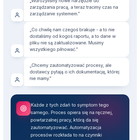
„Wdrożyliśmy nowe narzędzie do
zarządzania pracą, a teraz tracimy czas na
zarządzanie systemem.”
„Co chwilę nam czegoś brakuje - a to nie
dostaliśmy od kogoś raportu, a to dane w
pliku nie są zaktualizowane. Musimy
wszystkiego pilnować.”
„Chcemy zautomatyzować procesy, ale
dostawcy pytają o ich dokumentację, której
nie mamy.”
Każde z tych zdań to symptom tego
samego. Proces opiera się na ręcznej,
powtarzalnej pracy, którą da się
zautomatyzować. Automatyzacja
procesów rozkłada to na czynniki