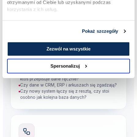
otrzymanymi od Ciebie lub uzyskanymi podczas
Zakres dopasowujemy do Twojego wyzwania.
korzystania z ich usług.
Najczęściej pracujemy w czterech obszarach.
Pokaż szczegóły
Zezwól na wszystkie
Integracje między systemami
Spersonalizuj
Czy moje narzędzia są ze sobą połączone, czy
ktoś przepisuje dane ręcznie?
Czy dane w CRM, ERP i arkuszach się zgadzają?
Czy nowy system łączy się z resztą, czy stoi
osobno jak kolejna baza danych?