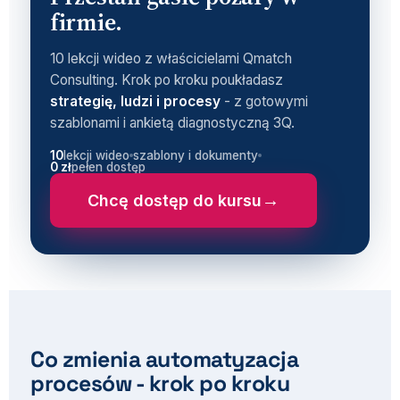
firmie.
10 lekcji wideo z właścicielami Qmatch
Consulting. Krok po kroku poukładasz
strategię, ludzi i procesy
- z gotowymi
szablonami i ankietą diagnostyczną 3Q.
10
lekcji wideo
szablony i dokumenty
0 zł
pełen dostęp
→
Chcę dostęp do kursu
Co zmienia automatyzacja
procesów - krok po kroku