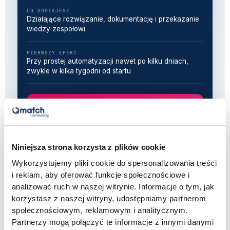
CO DOSTAJESZ
Działające rozwiązanie, dokumentację i przekazanie
wiedzy zespołowi
PIERWSZY EFEKT
Przy prostej automatyzacji nawet po kilku dniach,
zwykle w kilka tygodni od startu
Umów bezpłatnie konsultację
Niniejsza strona korzysta z plików cookie
Wykorzystujemy pliki cookie do spersonalizowania treści
i reklam, aby oferować funkcje społecznościowe i
analizować ruch w naszej witrynie. Informacje o tym, jak
korzystasz z naszej witryny, udostępniamy partnerom
Co dokładnie robimy w ramach
społecznościowym, reklamowym i analitycznym.
automatyzacji procesów
Partnerzy mogą połączyć te informacje z innymi danymi