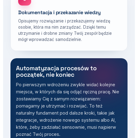
Dokumentacja i przekazanie wiedzy
Opisujemy rozwiązanie i przekazujemy wiedzę
osobie, która ma nim zarządzać. Dzięki temu
utrzymanie i drobne zmiany Twój zespół będzie
mógł wprowadzać samodzielnie.
Automatyzacja procesów to
początek, nie koniec
Po pierwszym wdrożeniu zwykle widać kolejne
miejsca, w których da się odjąć ręczną pracę. Nie
zostawiamy Cię z samym rozwiązaniem:
pomagamy je utrzymać i rozwijać. To też
naturalny fundament pod dalsze kroki, takie jak
integracje, wdrożenie nowego systemu albo AI,
które, żeby zadziałać sensownie, musi najpierw
poznać Twój proces.