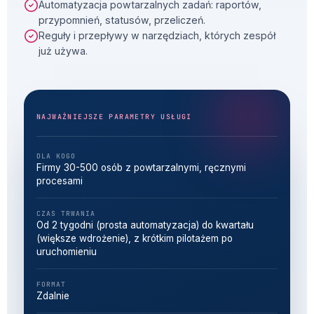
Automatyzacja powtarzalnych zadań: raportów,
przypomnień, statusów, przeliczeń.
Reguły i przepływy w narzędziach, których zespół
już używa.
NAJWAŻNIEJSZE PARAMETRY USŁUGI
DLA KOGO
Firmy 30-500 osób z powtarzalnymi, ręcznymi
procesami
CZAS TRWANIA
Od 2 tygodni (prosta automatyzacja) do kwartału
(większe wdrożenie), z krótkim pilotażem po
uruchomieniu
FORMAT
Zdalnie