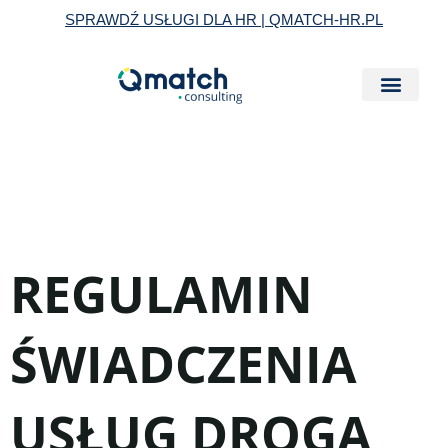
Skip
SPRAWDŹ USŁUGI DLA HR | QMATCH-HR.PL
to
content
REGULAMIN
ŚWIADCZENIA
USŁUG DROGĄ