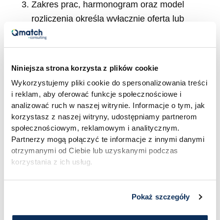
Zakres prac, harmonogram oraz model
rozliczenia określa wyłącznie oferta lub
Umowa. W braku odmiennych postanowień
rozliczenie następuje stosownie do faktycznie
objętego zakresu prac.
Niniejsza strona korzysta z plików cookie
Usługa doradcza stanowi zobowiązanie
Wykorzystujemy pliki cookie do spersonalizowania treści
starannego działania, a nie rezultatu, chyba że
i reklam, aby oferować funkcje społecznościowe i
Umowa wyraźnie stanowi inaczej.
analizować ruch w naszej witrynie. Informacje o tym, jak
korzystasz z naszej witryny, udostępniamy partnerom
społecznościowym, reklamowym i analitycznym.
§ 9. Warunki rozwiązywania umów oraz prawo
Partnerzy mogą połączyć te informacje z innymi danymi
odstąpienia
otrzymanymi od Ciebie lub uzyskanymi podczas
korzystania z ich usług.
Usługobiorca może w każdej chwili zaprzestać
korzystania z usług świadczonych drogą
Pokaż szczegóły
elektroniczną, w tym zrezygnować z
Newslettera.