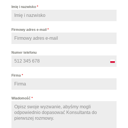
Imię i nazwisko
*
Firmowy adres e-mail
*
Numer telefonu
P
o
Firma
*
l
a
n
Wiadomość
*
d
+
4