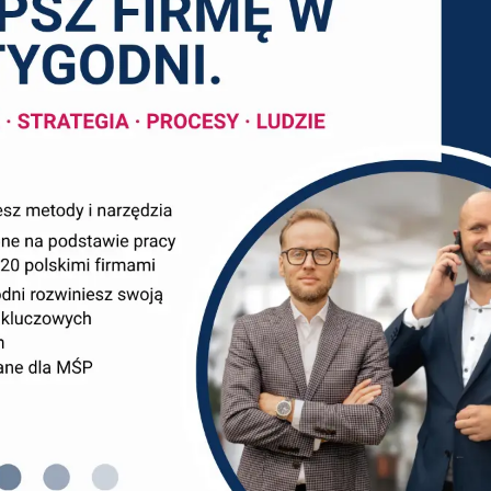
iedzę i czas zewnętrznego konsultanta?
dnich firm ma za sobą przynajmniej jedno rozczarowanie
ilka spotkań, ładna prezentacja – i na tym koniec. Rapor
ę nie wydarzyło. Z drugiej strony są firmy, które z jedn
e […]