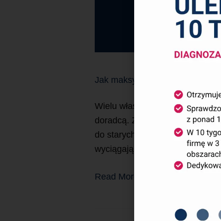
Jak maksymalnie wykorzystać w
Wielu właścicieli małych i śre
doradcą. Zapłacone pieniądze, k
do starych nawyków, jakby nic si
wyciągają wyniki przewyższając
Read More »