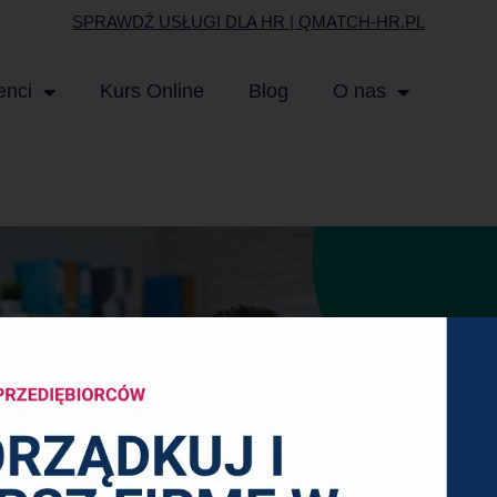
SPRAWDŹ USŁUGI DLA HR | QMATCH-HR.PL
enci
Kurs Online
Blog
O nas