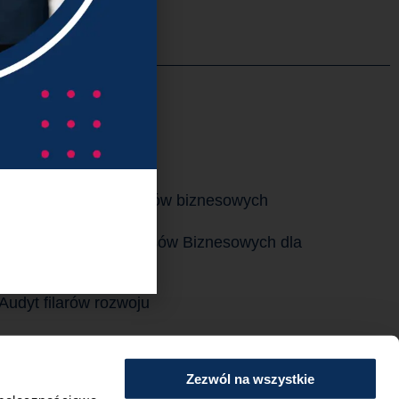
ługi
Optymalizacja procesów biznesowych
Automatyzacja Procesów Biznesowych dla
MŚP
Audyt filarów rozwoju
Doradztwo strategiczne dla firm i
przedsiębiorców
Zezwól na wszystkie