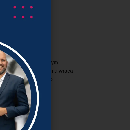
 współpracą z zewnętrznym
t ląduje na półce, a firma wraca
ego projektu doradczego