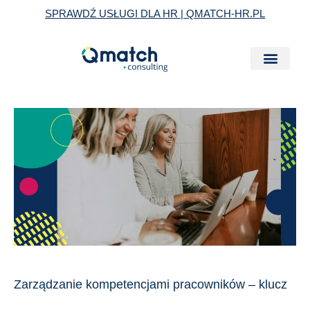
Skip
SPRAWDŹ USŁUGI DLA HR | QMATCH-HR.PL
to
content
Zarządzanie
kompetencjami
pracowników
–
klucz
do
sukcesu
organizacji
Zarządzanie kompetencjami pracowników – klucz