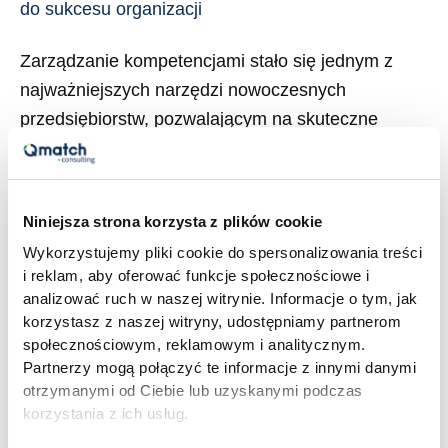
do sukcesu organizacji
Zarządzanie kompetencjami stało się jednym z
najważniejszych narzędzi nowoczesnych
przedsiębiorstw, pozwalającym na skuteczne
zarządzanie zasobami ludzkimi oraz rozwój
organizacji. W artykule omówimy, czym jest
zarządzanie przez kompetencje, jakie są rodzaje
Niniejsza strona korzysta z plików cookie
kompetencji oraz dlaczego zarządzanie
Wykorzystujemy pliki cookie do spersonalizowania treści
kompetencjami jest kluczowe dla sukcesu firmy.
i reklam, aby oferować funkcje społecznościowe i
Co znajdziesz w artykule? Co to jest zarządzanie
analizować ruch w naszej witrynie. Informacje o tym, jak
przez kompetencje? Zarządzanie przez
korzystasz z naszej witryny, udostępniamy partnerom
społecznościowym, reklamowym i analitycznym.
kompetencje to podejście, które […]
Partnerzy mogą połączyć te informacje z innymi danymi
otrzymanymi od Ciebie lub uzyskanymi podczas
Read More »
korzystania z ich usług.