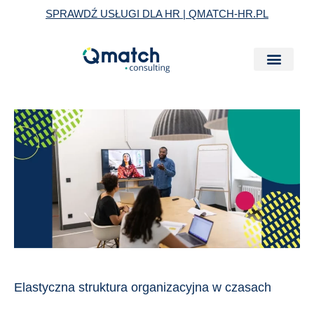
Skip
SPRAWDŹ USŁUGI DLA HR | QMATCH-HR.PL
to
content
Elastyczna
struktura
organizacyjna
w
czasach
pracy
hybrydowej
Elastyczna struktura organizacyjna w czasach