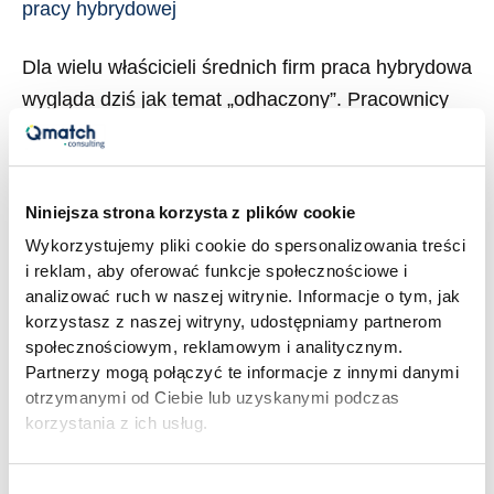
pracy hybrydowej
Dla wielu właścicieli średnich firm praca hybrydowa
wygląda dziś jak temat „odhaczony”. Pracownicy
mają 2 dni w biurze, 3 z domu, regulamin został
podpisany, IT dostarczyło laptopy. Tylko że po
dwóch latach takiego modelu sporo firm widzi coś,
Niniejsza strona korzysta z plików cookie
czego się nie spodziewało: spadek efektywności
Wykorzystujemy pliki cookie do spersonalizowania treści
zespołowej przy rosnącej aktywności
i reklam, aby oferować funkcje społecznościowe i
indywidualnej, dłuższe decyzje, więcej spotkań,
analizować ruch w naszej witrynie. Informacje o tym, jak
mniej dowiezionych […]
korzystasz z naszej witryny, udostępniamy partnerom
społecznościowym, reklamowym i analitycznym.
Partnerzy mogą połączyć te informacje z innymi danymi
Read More »
otrzymanymi od Ciebie lub uzyskanymi podczas
korzystania z ich usług.