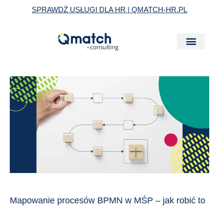
Skip
SPRAWDŹ USŁUGI DLA HR | QMATCH-HR.PL
to
content
Mapowanie
procesów
BPMN
w
MŚP
–
jak
robić
to
Mapowanie procesów BPMN w MŚP – jak robić to
dobrze