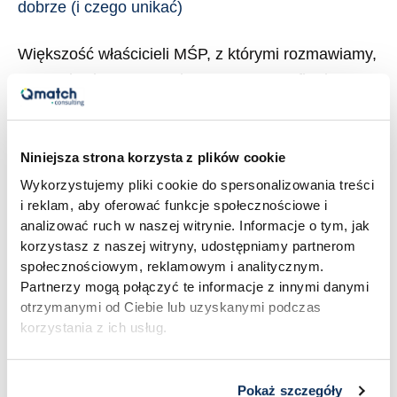
dobrze (i czego unikać)
(i
czego
Większość właścicieli MŚP, z którymi rozmawiamy,
unikać)
ma w głowie ten sam obraz. Procesy w firmie
istnieją, ale nikt ich nie spisał. Wszyscy „wiedzą,
jak się to robi”, tylko każdy robi inaczej. Nowa
osoba w zespole uczy się ze słuchu, a urlop
Niniejsza strona korzysta z plików cookie
kluczowego pracownika oznacza tydzień
Wykorzystujemy pliki cookie do spersonalizowania treści
i reklam, aby oferować funkcje społecznościowe i
zawirowań. Mapowanie procesów BPMN to próba
analizować ruch w naszej witrynie. Informacje o tym, jak
naprawienia tego stanu rzeczy. […]
korzystasz z naszej witryny, udostępniamy partnerom
społecznościowym, reklamowym i analitycznym.
Read More »
Partnerzy mogą połączyć te informacje z innymi danymi
otrzymanymi od Ciebie lub uzyskanymi podczas
korzystania z ich usług.
Pokaż szczegóły