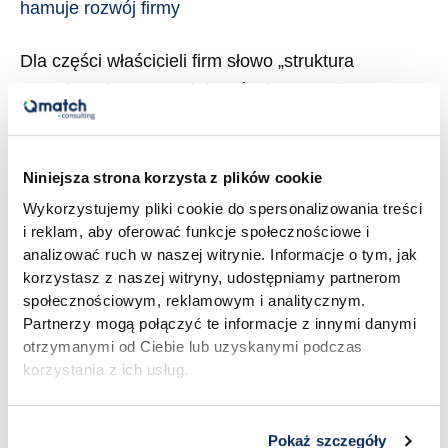
hamuje rozwój firmy
Dla części właścicieli firm słowo „struktura
organizacyjna” brzmi jak coś z korporacji: sztywne
ramy, działy, procedury i biurokracja. Inni w ogóle o
niej nie myślą, bo firma zawsze rosła sama, a
schemat organizacyjny istnieje najwyżej w głowie
Niniejsza strona korzysta z plików cookie
właściciela. I jedni i drudzy trafiają zwykle na ten
Wykorzystujemy pliki cookie do spersonalizowania treści
i reklam, aby oferować funkcje społecznościowe i
sam mur. Firma ma dobry produkt, sensowną
analizować ruch w naszej witrynie. Informacje o tym, jak
strategię, operuje […]
korzystasz z naszej witryny, udostępniamy partnerom
społecznościowym, reklamowym i analitycznym.
Read More »
Partnerzy mogą połączyć te informacje z innymi danymi
otrzymanymi od Ciebie lub uzyskanymi podczas
korzystania z ich usług.
Pokaż szczegóły