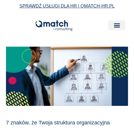
Skip
SPRAWDŹ USŁUGI DLA HR | QMATCH-HR.PL
to
content
7
znaków,
że
Twoja
struktura
organizacyjna
hamuje
rozwój
firmy
7 znaków, że Twoja struktura organizacyjna