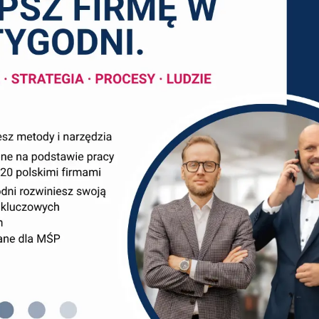
t – co może Ci dać systematyczne czytanie RZiS
rednich firm rachunek zysków i strat to dokument, który t
inijkę – „plus” czy „minus” – i tyle. Tymczasem RZiS to c
. Z naszego doświadczenia wynika, że to jeden z najbar