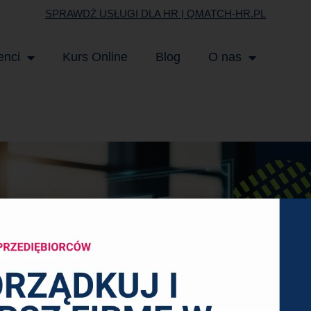
SPRAWDŹ USŁUGI DLA HR | QMATCH-HR.PL
enci
Kurs Online
Blog
O nas