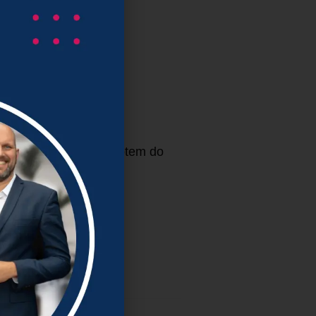
rafia do księgowej, a potem do
oś znacznie więcej niż
dziej niedocenianych