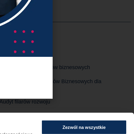
ługi
Optymalizacja procesów biznesowych
Automatyzacja Procesów Biznesowych dla
MŚP
Audyt filarów rozwoju
Doradztwo strategiczne dla firm i
przedsiębiorców
Zezwól na wszystkie