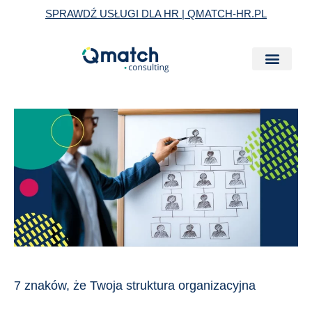
Skip
SPRAWDŹ USŁUGI DLA HR | QMATCH-HR.PL
to
content
7
znaków,
że
Twoja
struktura
organizacyjna
hamuje
rozwój
firmy
7 znaków, że Twoja struktura organizacyjna