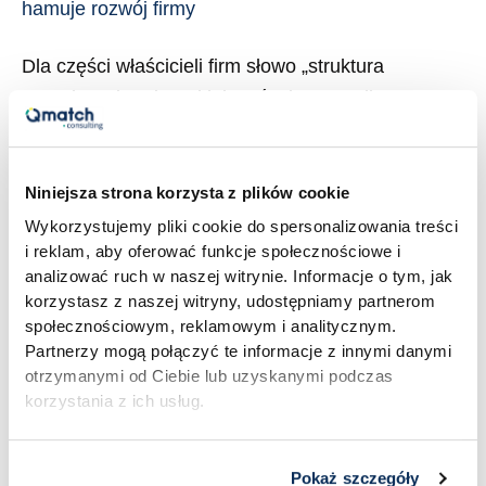
hamuje rozwój firmy
Dla części właścicieli firm słowo „struktura
organizacyjna” brzmi jak coś z korporacji: sztywne
ramy, działy, procedury i biurokracja. Inni w ogóle o
niej nie myślą, bo firma zawsze rosła sama, a
schemat organizacyjny istnieje najwyżej w głowie
Niniejsza strona korzysta z plików cookie
właściciela. I jedni i drudzy trafiają zwykle na ten
Wykorzystujemy pliki cookie do spersonalizowania treści
i reklam, aby oferować funkcje społecznościowe i
sam mur. Firma ma dobry produkt, sensowną
analizować ruch w naszej witrynie. Informacje o tym, jak
strategię, operuje […]
korzystasz z naszej witryny, udostępniamy partnerom
społecznościowym, reklamowym i analitycznym.
Read More »
Partnerzy mogą połączyć te informacje z innymi danymi
otrzymanymi od Ciebie lub uzyskanymi podczas
korzystania z ich usług.
Pokaż szczegóły