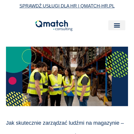
Skip
SPRAWDŹ USŁUGI DLA HR | QMATCH-HR.PL
to
content
Jak
skutecznie
zarządzać
ludźmi
na
magazynie
–
przewodnik
dla
Jak skutecznie zarządzać ludźmi na magazynie –
właścicieli