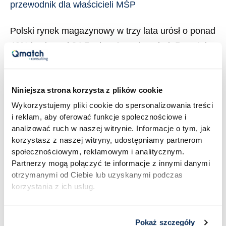
przewodnik dla właścicieli MŚP
MŚP
Polski rynek magazynowy w trzy lata urósł o ponad
40% i osiągnął 34,7 mln m² powierzchni. Powstają
kolejne hale, ale wraz z nimi coraz bardziej
widoczne staje się zjawisko, które branżowe
portale nazywają „pustostanami pracowników”:
Niniejsza strona korzysta z plików cookie
rosnące powierzchnie składowe i kurcząca się
Wykorzystujemy pliki cookie do spersonalizowania treści
i reklam, aby oferować funkcje społecznościowe i
dostępność rąk do pracy. 74% firm w Polsce
analizować ruch w naszej witrynie. Informacje o tym, jak
zgłasza trudności w rekrutacji do prostych, […]
korzystasz z naszej witryny, udostępniamy partnerom
społecznościowym, reklamowym i analitycznym.
Read More »
Partnerzy mogą połączyć te informacje z innymi danymi
otrzymanymi od Ciebie lub uzyskanymi podczas
korzystania z ich usług.
Pokaż szczegóły