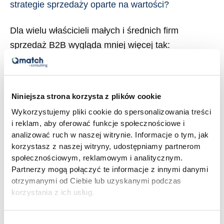
strategie sprzedaży oparte na wartości?
na
wartości?
Dla wielu właścicieli małych i średnich firm
sprzedaż B2B wygląda mniej więcej tak:
handlowiec dzwoni, przedstawia ofertę, negocjuje
cenę i albo wygrywa, albo przegrywa. Cały
mechanizm sprzedaży opiera się głównie na
Niniejsza strona korzysta z plików cookie
relacjach, intuicji i indywidualnym talencie
Wykorzystujemy pliki cookie do spersonalizowania treści
poszczególnych osób w zespole. Dla jednych firm
i reklam, aby oferować funkcje społecznościowe i
to model, który działa od lat. Dla innych – źródło
analizować ruch w naszej witrynie. Informacje o tym, jak
frustracji, bo […]
korzystasz z naszej witryny, udostępniamy partnerom
społecznościowym, reklamowym i analitycznym.
Partnerzy mogą połączyć te informacje z innymi danymi
Read More »
otrzymanymi od Ciebie lub uzyskanymi podczas
korzystania z ich usług.