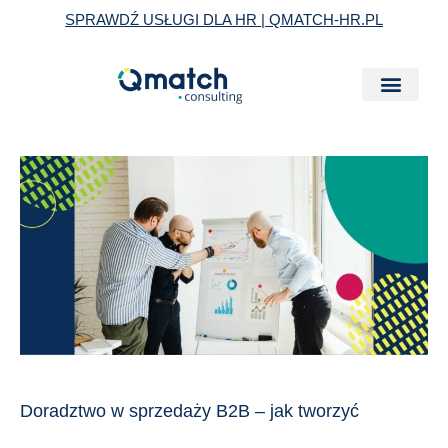
Skip
SPRAWDŹ USŁUGI DLA HR | QMATCH-HR.PL
to
content
Doradztwo
w
sprzedaży
B2B
–
jak
tworzyć
strategie
sprzedaży
Doradztwo w sprzedaży B2B – jak tworzyć
oparte