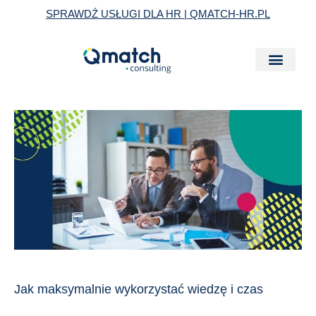
Skip
SPRAWDŹ USŁUGI DLA HR | QMATCH-HR.PL
to
content
Jak
maksymalnie
wykorzystać
wiedzę
i
czas
zewnętrznego
konsultanta?
Jak maksymalnie wykorzystać wiedzę i czas