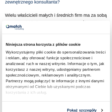
zewnętrznego konsultanta?
Wielu właścicieli małych i średnich firm ma za sobą
przynajmniej jedno rozczarowanie współpracą z
zewnętrznym doradcą. Zapłacone pieniądze, kilka
spotkań, ładna prezentacja – i na tym koniec.
Raport ląduje na półce, a firma wraca do starych
Niniejsza strona korzysta z plików cookie
nawyków, jakby nic się nie wydarzyło. Z drugiej
Wykorzystujemy pliki cookie do spersonalizowania treści
i reklam, aby oferować funkcje społecznościowe i
strony są firmy, które z jednego projektu
analizować ruch w naszej witrynie. Informacje o tym, jak
doradczego wyciągają wyniki przewyższające […]
korzystasz z naszej witryny, udostępniamy partnerom
społecznościowym, reklamowym i analitycznym.
Read More »
Partnerzy mogą połączyć te informacje z innymi danymi
otrzymanymi od Ciebie lub uzyskanymi podczas
korzystania z ich usług.
Pokaż szczegóły