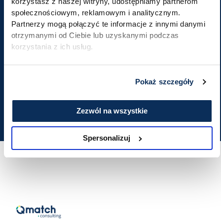
korzystasz z naszej witryny, udostępniamy partnerom
Wpisz swój adres e-
społecznościowym, reklamowym i analitycznym.
Partnerzy mogą połączyć te informacje z innymi danymi
mail, aby otrzymywać
otrzymanymi od Ciebie lub uzyskanymi podczas
korzystania z ich usług.
newsletter
Pokaż szczegóły
W każdej chwili możesz się z niego łatwo wypisać.
Zezwól na wszystkie
Spersonalizuj