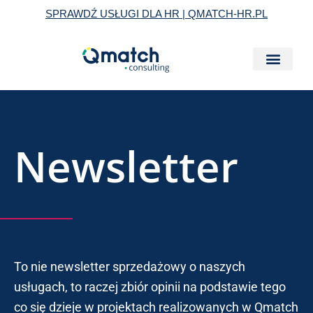
Skip
SPRAWDŹ USŁUGI DLA HR | QMATCH-HR.PL
to
content
Newsletter
To nie newsletter sprzedażowy o naszych
usługach, to raczej zbiór opinii na podstawie tego
co się dzieje w projektach realizowanych w Qmatch