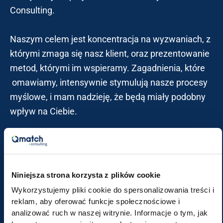
Consulting.
Naszym celem jest koncentracja na wyzwaniach, z
którymi zmaga się nasz klient, oraz prezentowanie
metod, którymi im wspieramy. Zagadnienia, które
omawiamy, intensywnie stymulują nasze procesy
myślowe, i mam nadzieję, że będą miały podobny
wpływ na Ciebie.
W każdym wydaniu naszego biuletynu skupimy się
na jednym konkretnym temacie, dając Ci
możliwość głębszego zrozumienia i refleksji nad
Niniejsza strona korzysta z plików cookie
istotnymi aspektami prowadzenia biznesu.
Wykorzystujemy pliki cookie do spersonalizowania treści i
reklam, aby oferować funkcje społecznościowe i
analizować ruch w naszej witrynie. Informacje o tym, jak