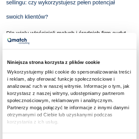
sellingu: czy wykorzystujesz pełen potencjał
wykorzystujesz
pełen
swoich klientów?
potencjał
swoich
Dla wielu właścicieli małych i średnich firm audyt
klientów?
sprzedaży kojarzy się z przeglądem lejka, analizą
konwersji i oceną pracy handlowców. I słusznie, to
ważne elementy. Ale jest jeden obszar, który w
Niniejsza strona korzysta z plików cookie
większości audytów sprzedażowych albo pojawia
Wykorzystujemy pliki cookie do spersonalizowania treści
się marginalnie, albo w ogóle go nie ma: cross-
i reklam, aby oferować funkcje społecznościowe i
analizować ruch w naszej witrynie. Informacje o tym, jak
selling i up-selling. Czyli sprzedaż dodatkowa do
korzystasz z naszej witryny, udostępniamy partnerom
klientów, których firma już […]
społecznościowym, reklamowym i analitycznym.
Partnerzy mogą połączyć te informacje z innymi danymi
Read More »
otrzymanymi od Ciebie lub uzyskanymi podczas
korzystania z ich usług.