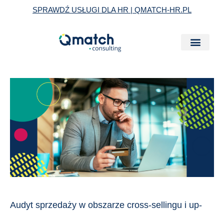
Skip
SPRAWDŹ USŁUGI DLA HR | QMATCH-HR.PL
to
content
Audyt
sprzedaży
w
obszarze
cross-
sellingu
i
up-
sellingu:
Audyt sprzedaży w obszarze cross-sellingu i up-
czy