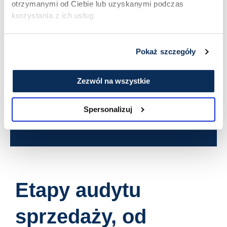
otrzymanymi od Ciebie lub uzyskanymi podczas
korzystania z ich usług.
+48 660 079 773
Pokaż szczegóły
hello@qmatch.pl
Zezwól na wszystkie
Spersonalizuj
Etapy audytu
sprzedaży, od