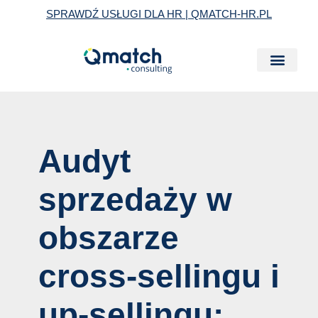
Skip
Post
SPRAWDŹ USŁUGI DLA HR | QMATCH-HR.PL
to
navigation
content
Audyt
sprzedaży w
obszarze
cross-sellingu i
up-sellingu: