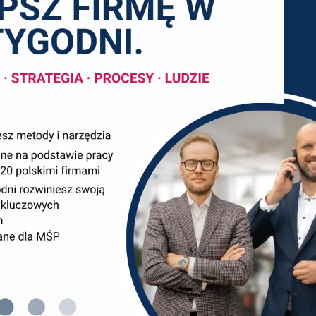
iedzę i czas zewnętrznego konsultanta?
dnich firm ma za sobą przynajmniej jedno rozczarowanie
ilka spotkań, ładna prezentacja – i na tym koniec. Rapor
ę nie wydarzyło. Z drugiej strony są firmy, które z jedn
e […]