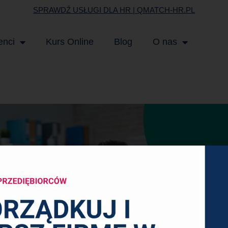
SPRAWDŹ USŁUGI DLA HR | QMATCH-HR.PL
enci
Kurs Online
Blog
O nas