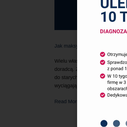
Jak maksymalnie wykorzystać w
Wielu właścicieli małych i śre
doradcą. Zapłacone pieniądze, k
do starych nawyków, jakby nic si
wyciągają wyniki przewyższając
Read More »