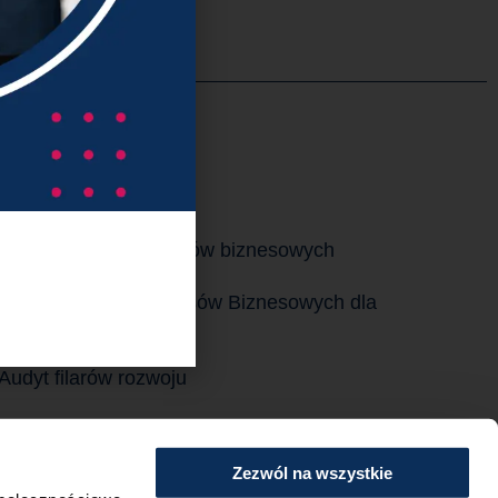
ługi
Optymalizacja procesów biznesowych
Automatyzacja Procesów Biznesowych dla
MŚP
Audyt filarów rozwoju
Doradztwo strategiczne dla firm i
przedsiębiorców
Zezwól na wszystkie