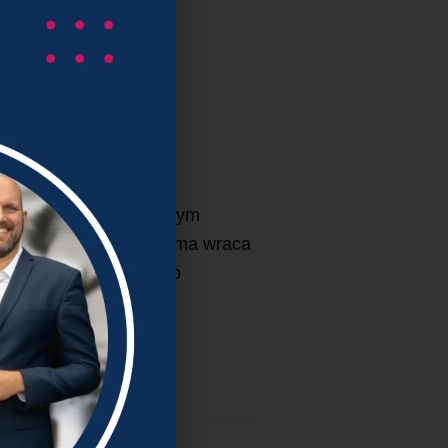
 współpracą z zewnętrznym
t ląduje na półce, a firma wraca
ego projektu doradczego