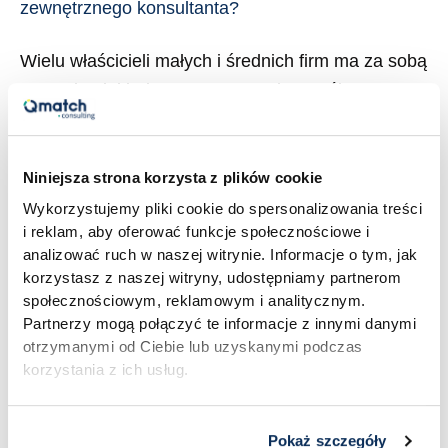
zewnętrznego konsultanta?
Wielu właścicieli małych i średnich firm ma za sobą
przynajmniej jedno rozczarowanie współpracą z
zewnętrznym doradcą. Zapłacone pieniądze, kilka
spotkań, ładna prezentacja – i na tym koniec.
Raport ląduje na półce, a firma wraca do starych
Niniejsza strona korzysta z plików cookie
nawyków, jakby nic się nie wydarzyło. Z drugiej
Wykorzystujemy pliki cookie do spersonalizowania treści
i reklam, aby oferować funkcje społecznościowe i
strony są firmy, które z jednego projektu
analizować ruch w naszej witrynie. Informacje o tym, jak
doradczego wyciągają wyniki przewyższające […]
korzystasz z naszej witryny, udostępniamy partnerom
społecznościowym, reklamowym i analitycznym.
Read More »
Partnerzy mogą połączyć te informacje z innymi danymi
otrzymanymi od Ciebie lub uzyskanymi podczas
korzystania z ich usług.
Pokaż szczegóły