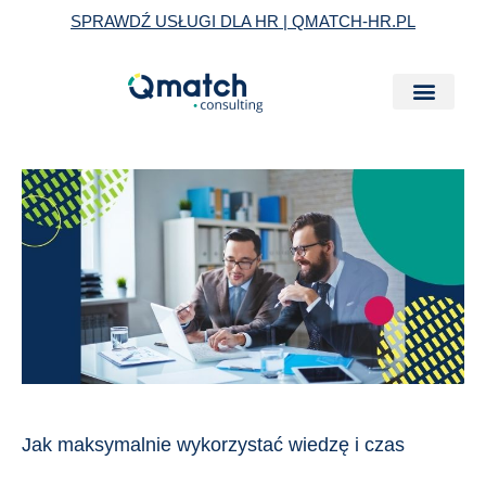
Skip
SPRAWDŹ USŁUGI DLA HR | QMATCH-HR.PL
to
content
Jak
maksymalnie
wykorzystać
wiedzę
i
czas
zewnętrznego
konsultanta?
Jak maksymalnie wykorzystać wiedzę i czas