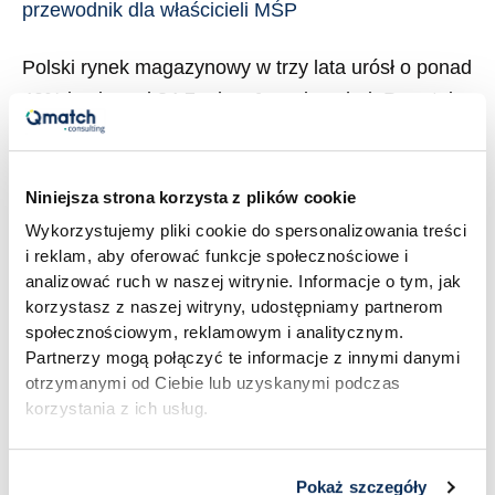
przewodnik dla właścicieli MŚP
MŚP
Polski rynek magazynowy w trzy lata urósł o ponad
40% i osiągnął 34,7 mln m² powierzchni. Powstają
kolejne hale, ale wraz z nimi coraz bardziej
widoczne staje się zjawisko, które branżowe
portale nazywają „pustostanami pracowników”:
Niniejsza strona korzysta z plików cookie
rosnące powierzchnie składowe i kurcząca się
Wykorzystujemy pliki cookie do spersonalizowania treści
i reklam, aby oferować funkcje społecznościowe i
dostępność rąk do pracy. 74% firm w Polsce
analizować ruch w naszej witrynie. Informacje o tym, jak
zgłasza trudności w rekrutacji do prostych, […]
korzystasz z naszej witryny, udostępniamy partnerom
społecznościowym, reklamowym i analitycznym.
Read More »
Partnerzy mogą połączyć te informacje z innymi danymi
otrzymanymi od Ciebie lub uzyskanymi podczas
korzystania z ich usług.
Pokaż szczegóły