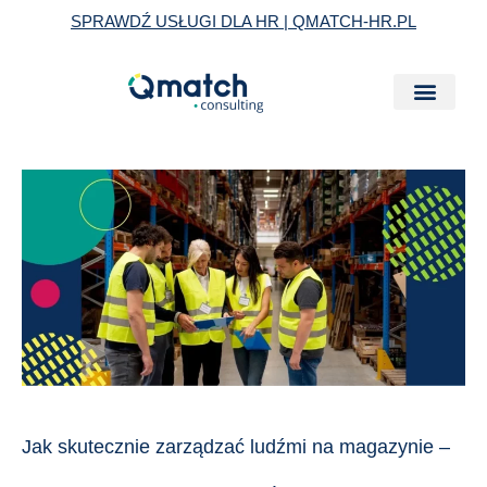
Skip
SPRAWDŹ USŁUGI DLA HR | QMATCH-HR.PL
to
content
Jak
skutecznie
zarządzać
ludźmi
na
magazynie
–
przewodnik
dla
Jak skutecznie zarządzać ludźmi na magazynie –
właścicieli