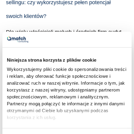
sellingu: czy wykorzystujesz pełen potencjał
wykorzystujesz
pełen
swoich klientów?
potencjał
swoich
Dla wielu właścicieli małych i średnich firm audyt
klientów?
sprzedaży kojarzy się z przeglądem lejka, analizą
konwersji i oceną pracy handlowców. I słusznie, to
ważne elementy. Ale jest jeden obszar, który w
Niniejsza strona korzysta z plików cookie
większości audytów sprzedażowych albo pojawia
Wykorzystujemy pliki cookie do spersonalizowania treści
się marginalnie, albo w ogóle go nie ma: cross-
i reklam, aby oferować funkcje społecznościowe i
analizować ruch w naszej witrynie. Informacje o tym, jak
selling i up-selling. Czyli sprzedaż dodatkowa do
korzystasz z naszej witryny, udostępniamy partnerom
klientów, których firma już […]
społecznościowym, reklamowym i analitycznym.
Partnerzy mogą połączyć te informacje z innymi danymi
Read More »
otrzymanymi od Ciebie lub uzyskanymi podczas
korzystania z ich usług.