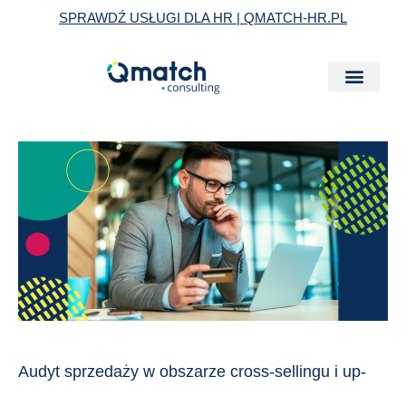
Skip
SPRAWDŹ USŁUGI DLA HR | QMATCH-HR.PL
to
content
Audyt
sprzedaży
w
obszarze
cross-
sellingu
i
up-
sellingu:
Audyt sprzedaży w obszarze cross-sellingu i up-
czy