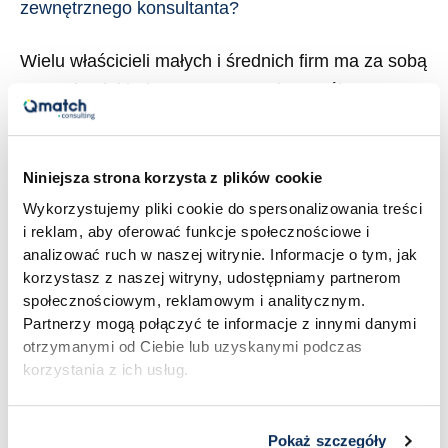
zewnętrznego konsultanta?
Wielu właścicieli małych i średnich firm ma za sobą
przynajmniej jedno rozczarowanie współpracą z
zewnętrznym doradcą. Zapłacone pieniądze, kilka
spotkań, ładna prezentacja – i na tym koniec.
Raport ląduje na półce, a firma wraca do starych
Niniejsza strona korzysta z plików cookie
nawyków, jakby nic się nie wydarzyło. Z drugiej
Wykorzystujemy pliki cookie do spersonalizowania treści
i reklam, aby oferować funkcje społecznościowe i
strony są firmy, które z jednego projektu
analizować ruch w naszej witrynie. Informacje o tym, jak
doradczego wyciągają wyniki przewyższające […]
korzystasz z naszej witryny, udostępniamy partnerom
społecznościowym, reklamowym i analitycznym.
Read More »
Partnerzy mogą połączyć te informacje z innymi danymi
otrzymanymi od Ciebie lub uzyskanymi podczas
korzystania z ich usług.
Pokaż szczegóły