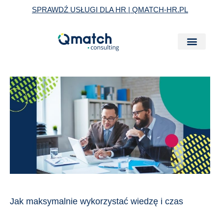
Skip
SPRAWDŹ USŁUGI DLA HR | QMATCH-HR.PL
to
content
Jak
maksymalnie
wykorzystać
wiedzę
i
czas
zewnętrznego
konsultanta?
Jak maksymalnie wykorzystać wiedzę i czas