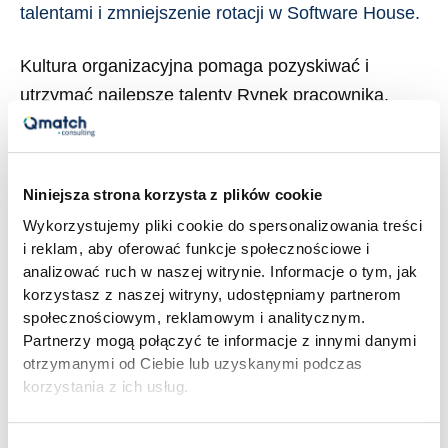
rotacji
talentami i zmniejszenie rotacji w Software House.
w
Kultura organizacyjna pomaga pozyskiwać i
Software
utrzymać najlepsze talenty Rynek pracownika,
House.
szczególnie w branży IT, a zwłaszcza kategorii
software house, to fakt. Coraz trudniej pozyskać i
utrzymać prawdziwe talenty. Badania pokazują, że
Niniejsza strona korzysta z plików cookie
dzięki dopasowaniu kultury organizacyjnej do
Wykorzystujemy pliki cookie do spersonalizowania treści
oczekiwań pracowników, można o 32% zmniejszyć
i reklam, aby oferować funkcje społecznościowe i
rotację w organizacji. Ale jaka kultura jest
analizować ruch w naszej witrynie. Informacje o tym, jak
korzystasz z naszej witryny, udostępniamy partnerom
sprzyjająca dla branży IT? Czy w ogóle […]
społecznościowym, reklamowym i analitycznym.
Partnerzy mogą połączyć te informacje z innymi danymi
Read More »
otrzymanymi od Ciebie lub uzyskanymi podczas
korzystania z ich usług.