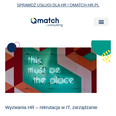
Skip
SPRAWDŹ USŁUGI DLA HR | QMATCH-HR.PL
to
content
Wyzwania
HR
–
rekrutacja
w
IT,
zarządzanie
talentami
i
Wyzwania HR – rekrutacja w IT, zarządzanie
zmniejszenie