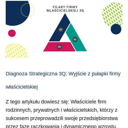
Diagnoza
Strategiczna
3Q:
Wyjście
z
pułapki
firmy
właścicielskiej
Diagnoza Strategiczna 3Q: Wyjście z pułapki firmy
właścicielskiej
Z tego artykułu dowiesz się: Właściciele firm
rodzinnych, prywatnych i właścicielskich, którzy z
sukcesem przeprowadzili swoje przedsiębiorstwa
przez fazę raczkowania i dynamicznego wzrostu,