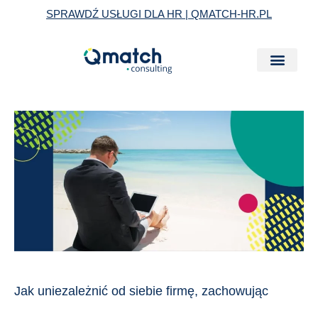
Skip
SPRAWDŹ USŁUGI DLA HR | QMATCH-HR.PL
to
content
Jak
uniezależnić
od
siebie
firmę,
zachowując
kontrolę
Jak uniezależnić od siebie firmę, zachowując