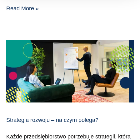
Read More »
Strategia
rozwoju
–
na
czym
polega?
Strategia rozwoju – na czym polega?
Każde przedsiębiorstwo potrzebuje strategii, która