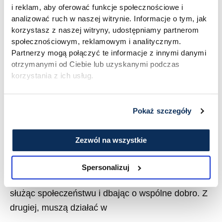
publicznych
i reklam, aby oferować funkcje społecznościowe i
analizować ruch w naszej witrynie. Informacje o tym, jak
korzystasz z naszej witryny, udostępniamy partnerom
społecznościowym, reklamowym i analitycznym.
Partnerzy mogą połączyć te informacje z innymi danymi
otrzymanymi od Ciebie lub uzyskanymi podczas
Strategia rozwoju dla instytucji publicznych
korzystania z ich usług.
Z tego artykułu dowiesz się: Wprowadzenie:
Między misją publiczną a efektywnością
Pokaż szczegóły
komercyjną Instytucje publiczne – od jednostek
samorządu terytorialnego, przez ośrodki sportu i
Zezwól na wszystkie
rekreacji, po placówki kultury – stoją dziś przed
fundamentalnym wyzwaniem. Z jednej strony są
Spersonalizuj
zobowiązane do realizacji swojej misji publicznej,
służąc społeczeństwu i dbając o wspólne dobro. Z
drugiej, muszą działać w