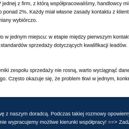
W jednej z firm, z którą współpracowaliśmy, handlowcy mie
o ponad 2%. Każdy miał własne zasady kontaktu z klient
iany wybiórczo.
wiło w jednym miejscu: w etapie między pierwszym konta
 standardów sprzedaży dotyczących kwalifikacji leadów. 
wyniki zespołu sprzedaży nie rosną, warto wyciągnąć dane
o. Często okazuje się, że problem tkwi w jednym, konkr
ę z naszym doradcą. Podczas takiej rozmowy opowiemy,
nie wypracujemy możliwe kierunki współpracy! ==> Zad