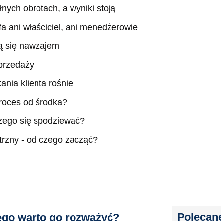
nych obrotach, a wyniki stoją
 ani właściciel, ani menedżerowie
ją się nawzajem
sprzedaży
ania klienta rośnie
roces od środka?
czego się spodziewać?
rzny - od czego zacząć?
Polecane
zego warto go rozważyć?