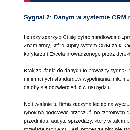
Sygnał 2: Danym w systemie CRM ni
Ile razy zdarzyło Ci się pytać handlowca o „p
Znam firmy, które kupiły system CRM za kilka
korytarzu i Excela prowadzonego przez dyrek
Brak zaufania do danych to poważny sygnał. Nie
minimalnych standardów wypełniania, nikt nie
dałoby się odzwierciedlić w narzędziu.
No i właśnie tu firma zaczyna lecieć na wycz
rynek na podstawie przeczuć, bo rzetelnych
przedmiotu audytu sprzedaży, który w takim
rozwiąże problemu, jeśli proces za nim nie sto