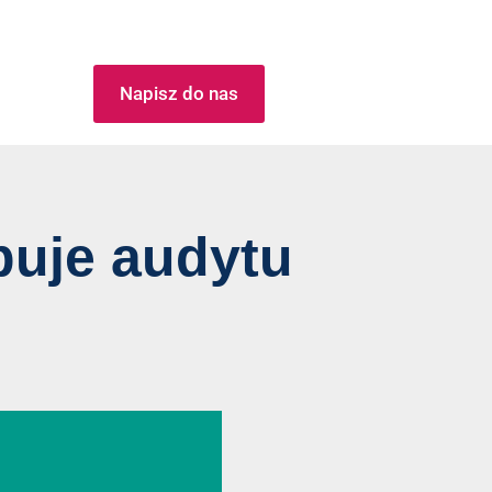
Napisz do nas
buje audytu