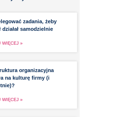
elegować zadania, żeby
 działał samodzielnie
 WIĘCEJ »
truktura organizacyjna
 na kulturę firmy (i
tnie)?
 WIĘCEJ »