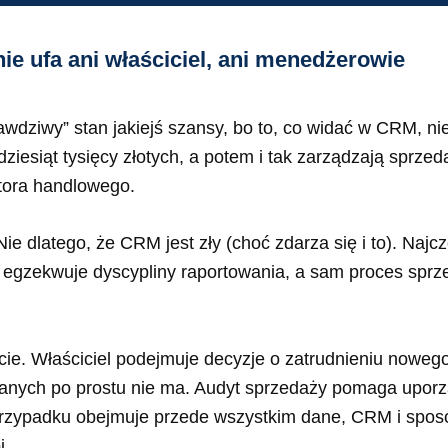
e ufa ani właściciel, ani menedżerowie
rawdziwy” stan jakiejś szansy, bo to, co widać w CRM, ni
dziesiąt tysięcy złotych, a potem i tak zarządzają sprz
tora handlowego.
 dlatego, że CRM jest zły (choć zdarza się i to). Najczęś
 egzekwuje dyscypliny raportowania, a sam proces sprze
ucie. Właściciel podejmuje decyzje o zatrudnieniu nowe
 danych po prostu nie ma. Audyt sprzedaży pomaga upor
 przypadku obejmuje przede wszystkim dane, CRM i spo
i.