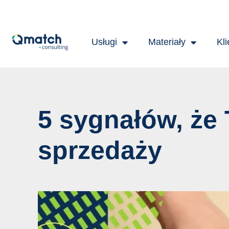
Skip
Post
to
navigation
content
Usługi
Materiały
Kli
5 sygnałów, że 
sprzedaży