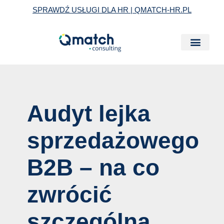
Skip
Post
SPRAWDŹ USŁUGI DLA HR | QMATCH-HR.PL
to
navigation
content
Audyt lejka
sprzedażowego
B2B – na co
zwrócić
szczególną