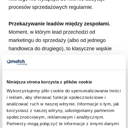
procesów sprzedażowych regularnie.
Przekazywanie leadów między zespołami.
Moment, w którym lead przechodzi od
marketingu do sprzedaży (albo od jednego
handlowca do drugiego), to klasyczne wąskie
gardło. Nawet drobna poprawa w tym miejscu
potrafi przełożyć się na wymierny wzrost
przychodów – bez zwiększania budżetów na
pozyskiwanie nowych leadów. Dlatego każdy
Niniejsza strona korzysta z plików cookie
audyt procesu sprzedaży powinien obejmować
Wykorzystujemy pliki cookie do spersonalizowania treści
i reklam, aby oferować funkcje społecznościowe i
dokładne mapowanie tego, jak wygląda
analizować ruch w naszej witrynie. Informacje o tym, jak
przekazanie leada: kto to robi, jakie informacje
korzystasz z naszej witryny, udostępniamy partnerom
przekazuje i ile czasu to zajmuje.
społecznościowym, reklamowym i analitycznym.
Partnerzy mogą połączyć te informacje z innymi danymi