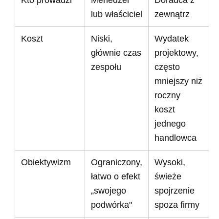
Kto prowadzi
Menedżer
Doradca z
lub właściciel
zewnątrz
Koszt
Niski,
Wydatek
głównie czas
projektowy,
zespołu
często
mniejszy niż
roczny
koszt
jednego
handlowca
Obiektywizm
Ograniczony,
Wysoki,
łatwo o efekt
świeże
„swojego
spojrzenie
podwórka"
spoza firmy