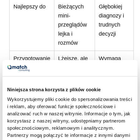
Najlepszy do
Bieżących
Głębokiej
mini-
diagnozy i
przeglądów
trudnych
lejka i
decyzji
rozmów
Przygotowanie
Lżejsze, ale
Wymaga
zespołu
łatwo wpaść
jasnej
w rutynę
komunikacji,
bo „obcy"
Niniejsza strona korzysta z plików cookie
budzi
Wykorzystujemy pliki cookie do spersonalizowania treści
obawy
i reklam, aby oferować funkcje społecznościowe i
analizować ruch w naszej witrynie. Informacje o tym, jak
korzystasz z naszej witryny, udostępniamy partnerom
W praktyce jedno nie wyklucza drugiego.
społecznościowym, reklamowym i analitycznym.
Partnerzy mogą połączyć te informacje z innymi danymi
Cykliczne mini-przeglądy własnymi siłami