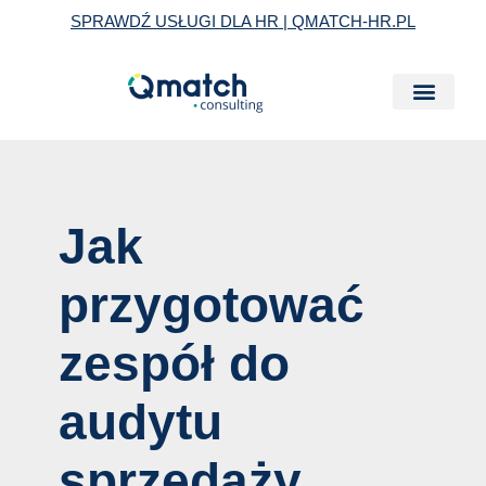
Skip
Post
SPRAWDŹ USŁUGI DLA HR | QMATCH-HR.PL
to
navigation
content
Jak
przygotować
zespół do
audytu
sprzedaży