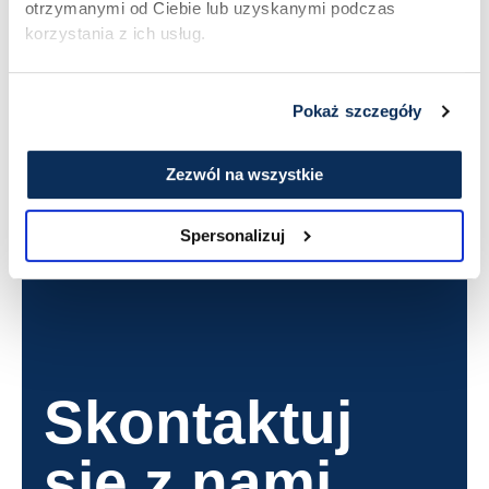
otrzymanymi od Ciebie lub uzyskanymi podczas
świetnie przygotowują grunt pod większy audyt
korzystania z ich usług.
zewnętrzny. Zespół przyzwyczaja się, że analiza
pracy to normalny rytm, a nie wyrok.
Pokaż szczegóły
Zezwól na wszystkie
Spersonalizuj
Skontaktuj
się z nami