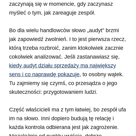
zaczynają się w momencie, gdy zaczynasz
myśleć o tym, jak zareaguje zespół.
Bo dla wielu handlowców słowo „audyt” brzmi
jak zapowiedź zwolnień. I to jest pierwsza rzecz,
którą trzeba rozbroić, zanim ktokolwiek zacznie
cokolwiek analizować. Jeśli zastanawiasz się,
kiedy audyt działu sprzedaży ma największy
sens i co naprawdę pokazuje
, to osobny wątek.
Tu zajmiemy się czymś, co przesądza o jego
skuteczności: przygotowaniem ludzi.
Część właścicieli ma z tym łatwiej, bo zespół ufa
im na słowo. Inni dopiero budują tę relację i
każda kontrola odbierana jest jak zagrożenie.
Niezależnie od punktu wyjścia, dobrze