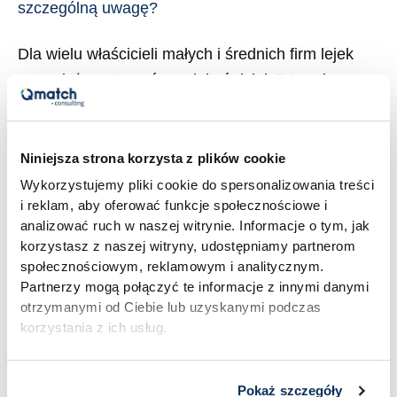
szczególną uwagę?
Dla wielu właścicieli małych i średnich firm lejek
sprzedażowy to coś, co „jakoś działa”. Leady
wpadają, część z nich trafia do handlowców, ktoś
coś zamyka. Z kolei inni przedsiębiorcy mają lejek
opisany w CRM, z nazwanymi etapami i
Niniejsza strona korzysta z plików cookie
przypisanymi osobami – ale wciąż nie wiedzą,
Wykorzystujemy pliki cookie do spersonalizowania treści
i reklam, aby oferować funkcje społecznościowe i
dlaczego konwersja jest niska. W obu przypadkach
analizować ruch w naszej witrynie. Informacje o tym, jak
warto zadać sobie […]
korzystasz z naszej witryny, udostępniamy partnerom
społecznościowym, reklamowym i analitycznym.
Read More »
Partnerzy mogą połączyć te informacje z innymi danymi
otrzymanymi od Ciebie lub uzyskanymi podczas
korzystania z ich usług.
Pokaż szczegóły