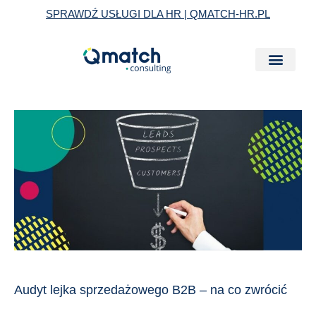
Skip
SPRAWDŹ USŁUGI DLA HR | QMATCH-HR.PL
to
content
Audyt
lejka
sprzedażowego
B2B
–
na
co
zwrócić
szczególną
Audyt lejka sprzedażowego B2B – na co zwrócić
uwagę?