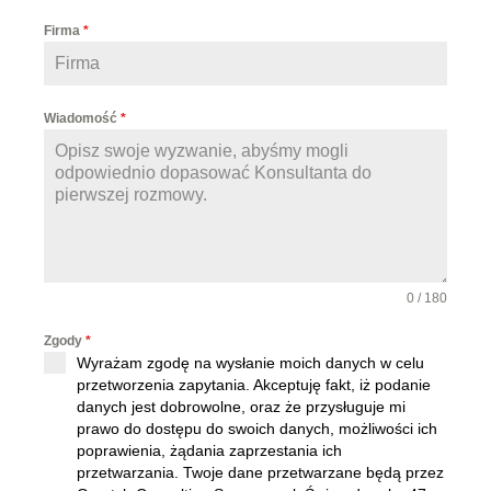
o
Firma
*
l
a
n
Wiadomość
*
d
+
4
8
0 / 180
Zgody
*
Wyrażam zgodę na wysłanie moich danych w celu
przetworzenia zapytania. Akceptuję fakt, iż podanie
danych jest dobrowolne, oraz że przysługuje mi
prawo do dostępu do swoich danych, możliwości ich
poprawienia, żądania zaprzestania ich
przetwarzania. Twoje dane przetwarzane będą przez