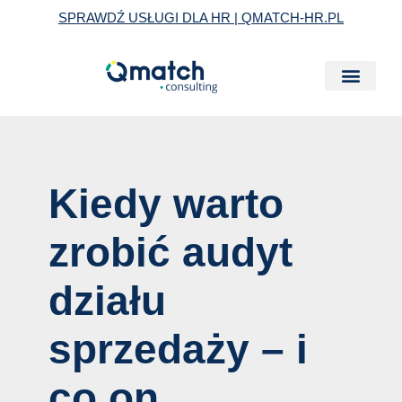
Skip
Post
SPRAWDŹ USŁUGI DLA HR | QMATCH-HR.PL
to
navigation
content
Kiedy warto
zrobić audyt
działu
sprzedaży – i
co on