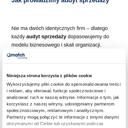
Jak prowadzimy audyt sprzedaży
Nie ma dwóch identycznych firm – dlatego
każdy
audyt sprzedaży
dopasowujemy do
modelu biznesowego i skali organizacji.
Mamy jednak sprawdzoną strukturę działania:
1. Wstępna analiza danych
Niniejsza strona korzysta z plików cookie
Wykorzystujemy pliki cookie do spersonalizowania treści
Zaczynamy od przeglądu danych: CRM,
i reklam, aby oferować funkcje społecznościowe i
raportów, lejków, budżetów, dashboardów.
analizować ruch w naszej witrynie. Informacje o tym, jak
Już na tym etapie często wychodzą na jaw
korzystasz z naszej witryny, udostępniamy partnerom
społecznościowym, reklamowym i analitycznym.
kluczowe blokery.
Partnerzy mogą połączyć te informacje z innymi danymi
otrzymanymi od Ciebie lub uzyskanymi podczas
2. Rozmowy z zespołem