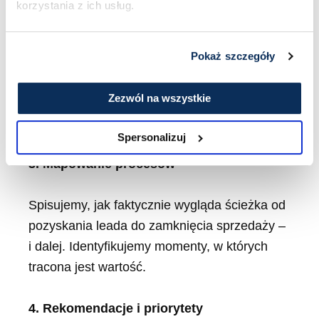
korzystania z ich usług.
Rozmawiamy zarówno z liderami, jak i z
Pokaż szczegóły
handlowcami, marketingiem czy obsługą
klienta. Dzięki temu zbieramy różne
Zezwól na wszystkie
perspektywy i identyfikujemy luki w
komunikacji.
Spersonalizuj
3. Mapowanie procesów
Spisujemy, jak faktycznie wygląda ścieżka od
pozyskania leada do zamknięcia sprzedaży –
i dalej. Identyfikujemy momenty, w których
tracona jest wartość.
4. Rekomendacje i priorytety