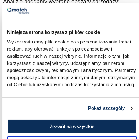
Analizie poddamy wybrane obszary sprzedaży:
Niniejsza strona korzysta z plików cookie
Wykorzystujemy pliki cookie do spersonalizowania treści i
reklam, aby oferować funkcje społecznościowe i
Procesy i ich skuteczność:
Zbadamy, jakie
analizować ruch w naszej witrynie. Informacje o tym, jak
procesy są stosowane w dziale sprzedaży i jak
korzystasz z naszej witryny, udostępniamy partnerom
przekładają się one na efektywność pracy.
społecznościowym, reklamowym i analitycznym. Partnerzy
mogą połączyć te informacje z innymi danymi otrzymanymi
Szczególną uwagę zwrócimy na:
od Ciebie lub uzyskanymi podczas korzystania z ich usług.
Generowanie leadów:
Jakie strategie i
narzędzia są wykorzystywane do
Pokaż szczegóły
pozyskiwania potencjalnych klientów.
Obsługa zapytań przychodzących:
Zezwól na wszystkie
Procesy i techniki stosowane do