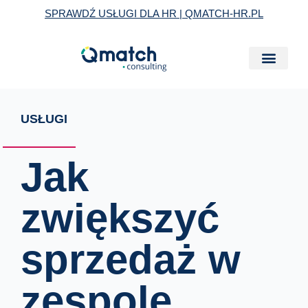
Skip
SPRAWDŹ USŁUGI DLA HR | QMATCH-HR.PL
to
content
USŁUGI
Jak
zwiększyć
sprzedaż w
zespole