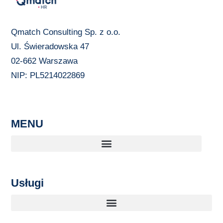
Qmatch Consulting Sp. z o.o.
Ul. Świeradowska 47
02-662 Warszawa
NIP: PL5214022869
MENU
Usługi
Automatyzacja Procesów Biznesowych dla MŚP
Doradztwo strategiczne dla firm i przedsiębiorców