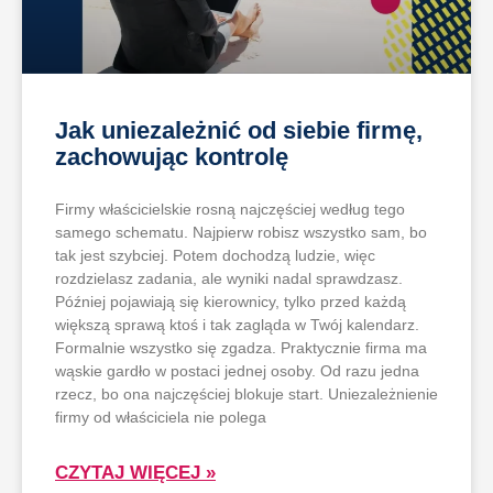
a
a
a
a
a
Jak uniezależnić od siebie firmę,
zachowując kontrolę
Firmy właścicielskie rosną najczęściej według tego
samego schematu. Najpierw robisz wszystko sam, bo
tak jest szybciej. Potem dochodzą ludzie, więc
rozdzielasz zadania, ale wyniki nadal sprawdzasz.
Później pojawiają się kierownicy, tylko przed każdą
większą sprawą ktoś i tak zagląda w Twój kalendarz.
Formalnie wszystko się zgadza. Praktycznie firma ma
wąskie gardło w postaci jednej osoby. Od razu jedna
rzecz, bo ona najczęściej blokuje start. Uniezależnienie
firmy od właściciela nie polega
CZYTAJ WIĘCEJ »