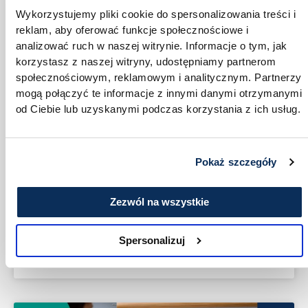
Wykorzystujemy pliki cookie do spersonalizowania treści i
Jak struktura organizacyjna
reklam, aby oferować funkcje społecznościowe i
wpływa na kulturę firmy (i
analizować ruch w naszej witrynie. Informacje o tym, jak
odwrotnie)?
korzystasz z naszej witryny, udostępniamy partnerom
społecznościowym, reklamowym i analitycznym. Partnerzy
Większość właścicieli firm, z którymi pracujemy, myśli o
mogą połączyć te informacje z innymi danymi otrzymanymi
tych dwóch rzeczach osobno. Struktura organizacyjna
od Ciebie lub uzyskanymi podczas korzystania z ich usług.
to dla nich schemat: kto komu podlega, kto za co
odpowiada. Kultura to „atmosfera”, wartości, sposób, w
jaki ludzie ze sobą rozmawiają. Wygodny podział. Tyle
Pokaż szczegóły
że w praktyce nieprawdziwy. Bo struktura
organizacyjna firmy i jej kultura to jeden połączony
system. Ruszasz jedno, przesuwa się drugie.
Zezwól na wszystkie
Ustawiasz hierarchię z pięcioma szczeblami akceptacji
i po roku masz zespół,
Spersonalizuj
CZYTAJ WIĘCEJ »