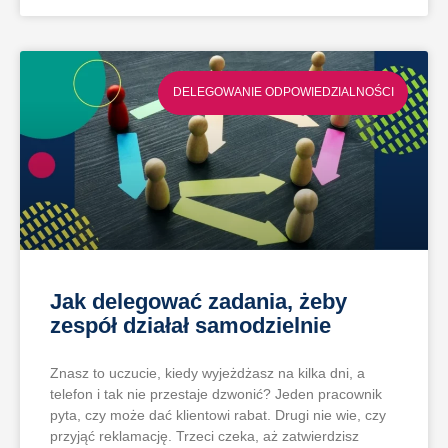
DELEGOWANIE ODPOWIEDZIALNOŚCI
Jak delegować zadania, żeby
zespół działał samodzielnie
Znasz to uczucie, kiedy wyjeżdżasz na kilka dni, a
telefon i tak nie przestaje dzwonić? Jeden pracownik
pyta, czy może dać klientowi rabat. Drugi nie wie, czy
przyjąć reklamację. Trzeci czeka, aż zatwierdzisz