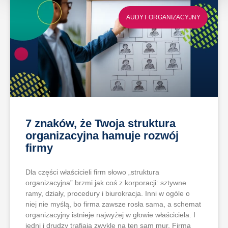
AUDYT ORGANIZACYJNY
7 znaków, że Twoja struktura
organizacyjna hamuje rozwój
firmy
Dla części właścicieli firm słowo „struktura
organizacyjna” brzmi jak coś z korporacji: sztywne
ramy, działy, procedury i biurokracja. Inni w ogóle o
niej nie myślą, bo firma zawsze rosła sama, a schemat
organizacyjny istnieje najwyżej w głowie właściciela. I
jedni i drudzy trafiają zwykle na ten sam mur. Firma