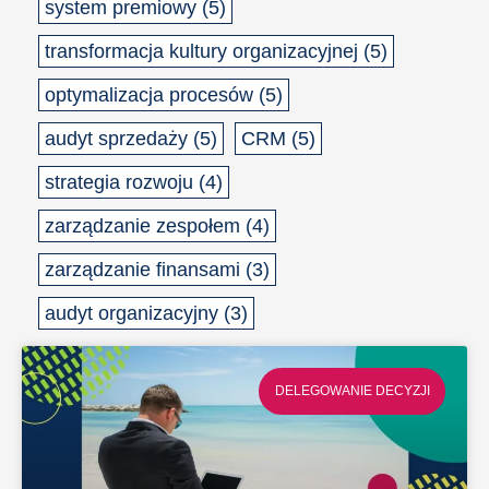
system premiowy
(5)
transformacja kultury organizacyjnej
(5)
optymalizacja procesów
(5)
audyt sprzedaży
(5)
CRM
(5)
strategia rozwoju
(4)
zarządzanie zespołem
(4)
zarządzanie finansami
(3)
audyt organizacyjny
(3)
S
S
S
S
S
t
t
t
t
t
DELEGOWANIE DECYZJI
r
r
r
r
r
o
o
o
o
o
n
n
n
n
n