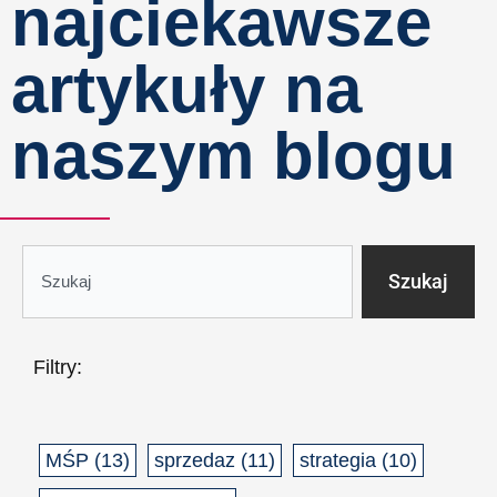
najciekawsze
artykuły na
naszym blogu
S
Szukaj
z
u
k
Filtry:
a
j
MŚP
(13)
sprzedaz
(11)
strategia
(10)