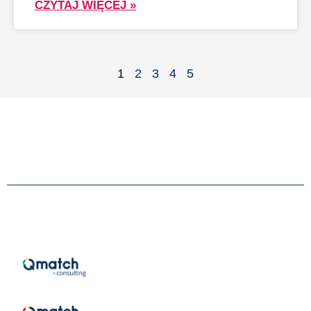
CZYTAJ WIĘCEJ »
1
2
3
4
5