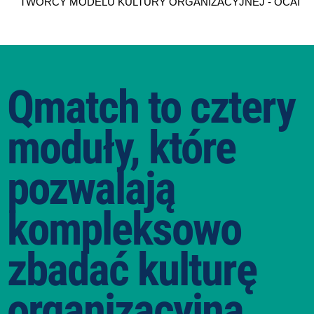
TWÓRCY MODELU KULTURY ORGANIZACYJNEJ - OCAI
Qmatch to cztery
moduły, które
pozwalają
kompleksowo
zbadać kulturę
organizacyjną