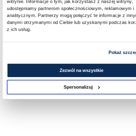
materiałem do pracy w zespole czy między
witrynie. Informacje o tym, jak korzystasz z naszej witryny,
udostępniamy partnerom społecznościowym, reklamowym i
zespołami.
analitycznym. Partnerzy mogą połączyć te informacje z inn
danymi otrzymanymi od Ciebie lub uzyskanymi podczas kor
Przykładowe porównania:
z ich usług.
Dział marketingu vs Dział Sprzedaży
Pokaż szcze
Menedżer vs Członkowie Zespołu
Pracownicy z długim stażem pracy vs
Zezwól na wszystkie
pracownicy nowi
Pracownicy o niskim vs wysokim poziomie
Spersonalizuj
satysfakcji z pracy