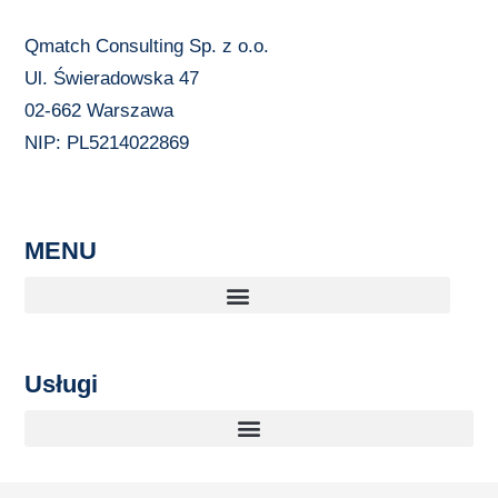
Qmatch Consulting Sp. z o.o.
Ul. Świeradowska 47
02-662 Warszawa
NIP: PL5214022869
MENU
Usługi
Automatyzacja Procesów Biznesowych dla MŚP
Doradztwo strategiczne dla firm i przedsiębiorców