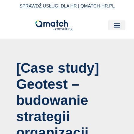
Skip
Post
SPRAWDŹ USŁUGI DLA HR | QMATCH-HR.PL
to
navigation
content
[Case study]
Geotest –
budowanie
strategii
organizacji