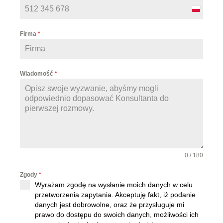
P
o
Firma
*
l
a
n
Wiadomość
*
d
+
4
8
0 / 180
Zgody
*
Wyrażam zgodę na wysłanie moich danych w celu
przetworzenia zapytania. Akceptuję fakt, iż podanie
danych jest dobrowolne, oraz że przysługuje mi
prawo do dostępu do swoich danych, możliwości ich