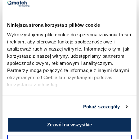
elementy struktury macierzowej. Nowa
struktura, zgodnie z przyjętym planem rozwoju,
pozwala pracownikom doskonalić się w nowych
Niniejsza strona korzysta z plików cookie
obszarach, ale też realizować projekty dużo
Wykorzystujemy pliki cookie do spersonalizowania treści
efektywniej;
i reklam, aby oferować funkcje społecznościowe i
analizować ruch w naszej witrynie. Informacje o tym, jak
korzystasz z naszej witryny, udostępniamy partnerom
Planowanie i zarządzanie budżetem
–
społecznościowym, reklamowym i analitycznym.
p
racowaliśmy na precyzyjnym P&L dążąc do
Partnerzy mogą połączyć te informacje z innymi danymi
optymalizacji marży na poziomie każdego
otrzymanymi od Ciebie lub uzyskanymi podczas
projektu;
korzystania z ich usług.
Pokaż szczegóły
Mentoring
– w ramach doradztwa biznesowego
dla firm pracujemy również z managerami. W
Zezwól na wszystkie
ten sposób wspieramy ich w realizacji
codziennych zadań, pomagamy w rozwoju