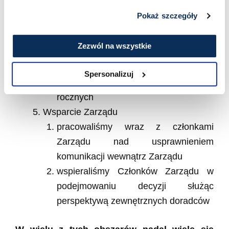
zakresu obowiązków pracowników i
Pokaż szczegóły
działów, wprowadzając wyraźny
podział kompetencji
Zezwól na wszystkie
wsparliśmy HR we
wystandaryzowaniu zakresów
Spersonalizuj
obowiązków oraz wprowadzeniu ocen
rocznych
Wsparcie Zarządu
pracowaliśmy wraz z członkami
Zarządu nad usprawnieniem
komunikacji wewnątrz Zarządu
wspieraliśmy Członków Zarządu w
podejmowaniu decyzji służąc
perspektywą zewnętrznych doradców