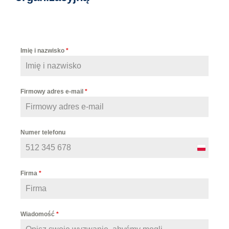
Imię i nazwisko
*
Firmowy adres e-mail
*
Numer telefonu
P
o
Firma
*
l
a
n
Wiadomość
*
d