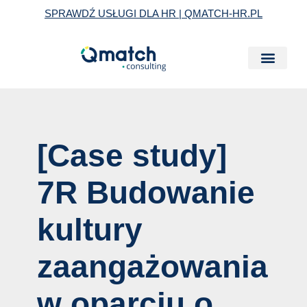
Skip
Post
SPRAWDŹ USŁUGI DLA HR | QMATCH-HR.PL
to
navigation
content
[Case study]
7R Budowanie
kultury
zaangażowania
w oparciu o