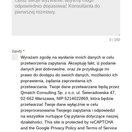
+
4
8
0 / 180
Zgody
*
Wyrażam zgodę na wysłanie moich danych w celu
przetworzenia zapytania. Akceptuję fakt, iż podanie
danych jest dobrowolne, oraz że przysługuje mi
prawo do dostępu do swoich danych, możliwości ich
poprawienia, żądania zaprzestania ich
przetwarzania. Twoje dane przetwarzane będą przez
Qmatch Consulting Sp. z o.o. ul. Świeradowska 47,
02-662 Warszawa
, NIP:5214022869, która będzie
przetwarzać Twoje dane wyłącznie w celu
przeprocesowania Twojego zapytania i odpowiedzi
na wszystkie nurtujące Cię pytania dotyczące naszej
działalności. This site is protected by reCAPTCHA
and the Google Privacy Policy and Terms of Service