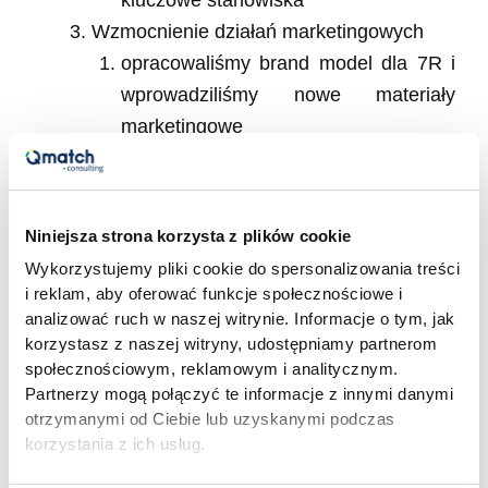
Wzmocnienie działań marketingowych
opracowaliśmy brand model dla 7R i
wprowadziliśmy nowe materiały
marketingowe
Modyfikacja struktur i procesów oraz
wdrożenie narzędzi
zredefiniowaliśmy wraz z Zarządem
Niniejsza strona korzysta z plików cookie
strukturę organizacji
Wykorzystujemy pliki cookie do spersonalizowania treści
zdefiniowaliśmy wraz z zespołem
i reklam, aby oferować funkcje społecznościowe i
główne procesy przebiegu projektu
analizować ruch w naszej witrynie. Informacje o tym, jak
korzystasz z naszej witryny, udostępniamy partnerom
wyróżniając kluczowych aktorów i
społecznościowym, reklamowym i analitycznym.
kamienie milowe
Partnerzy mogą połączyć te informacje z innymi danymi
uczestniczyliśmy w opracowaniu
otrzymanymi od Ciebie lub uzyskanymi podczas
modelu pracy w strukturze projektowej
korzystania z ich usług.
współpracowaliśmy w opisaniu