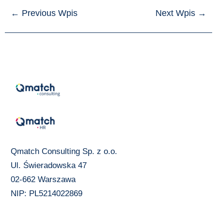
←
Previous Wpis
Next Wpis
→
Qmatch Consulting Sp. z o.o.
Ul. Świeradowska 47
02-662 Warszawa
NIP: PL5214022869