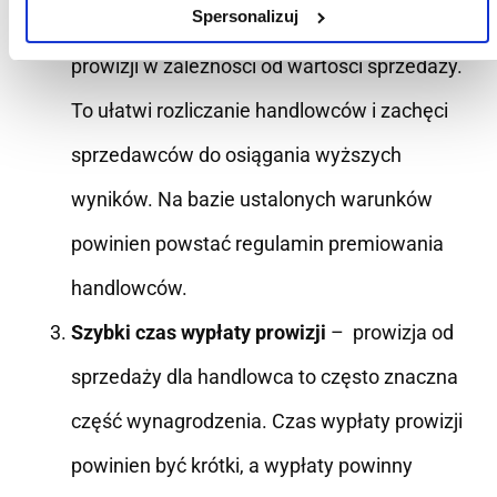
Spersonalizuj
handlowca? Warto uwzględnić różne poziomy
prowizji w zależności od wartości sprzedaży.
To ułatwi rozliczanie handlowców i zachęci
sprzedawców do osiągania wyższych
wyników. Na bazie ustalonych warunków
powinien powstać regulamin premiowania
handlowców.
Szybki czas wypłaty prowizji
– prowizja od
sprzedaży dla handlowca to często znaczna
część wynagrodzenia. Czas wypłaty prowizji
powinien być krótki, a wypłaty powinny