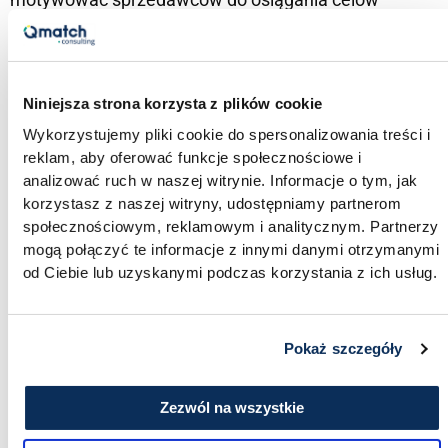
sprzedażowych. Poniżej kilka elementów, które warto
uwzględnić przy premiowaniu handlowców:
Niniejsza strona korzysta z plików cookie
Wykorzystujemy pliki cookie do spersonalizowania treści i
Jasne cele sprzedażowe
– cel sprzedażowy
reklam, aby oferować funkcje społecznościowe i
analizować ruch w naszej witrynie. Informacje o tym, jak
powinien być jasno określony i realistyczny,
korzystasz z naszej witryny, udostępniamy partnerom
aby handlowcy wiedzieli, co należy osiągnąć.
społecznościowym, reklamowym i analitycznym. Partnerzy
mogą połączyć te informacje z innymi danymi otrzymanymi
Powinien być też mierzalny, aby można było
od Ciebie lub uzyskanymi podczas korzystania z ich usług.
sprawdzić, czy został osiągnięty.
Przejrzyste kryteria przyznawania prowizji
–
Pokaż szczegóły
kryteria przyznawania prowizji powinny być
Zezwól na wszystkie
jasno określone. Jaki procent od sprzedaży dla