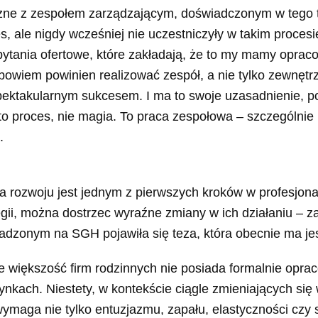
czne z zespołem zarządzającym, doświadczonym w tego ty
s, ale nigdy wcześniej nie uczestniczyły w takim procesi
ania ofertowe, które zakładają, że to my mamy opracowa
owiem powinien realizować zespół, a nie tylko zewnętrz
 spektakularnym sukcesem. I ma to swoje uzasadnienie, 
e to proces, nie magia. To praca zespołowa – szczególnie
.
gia rozwoju jest jednym z pierwszych kroków w profesjonal
rategii, można dostrzec wyraźne zmiany w ich działaniu – 
adzonym na SGH pojawiła się teza, która obecnie ma je
że większość firm rodzinnych nie posiada formalnie opr
ynkach. Niestety, w kontekście ciągle zmieniających si
maga nie tylko entuzjazmu, zapału, elastyczności czy s