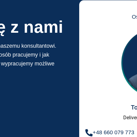
O
ę z nami
naszemu konsultantowi.
sób pracujemy i jak
 wypracujemy możliwe
T
Delive
+48 660 079 773