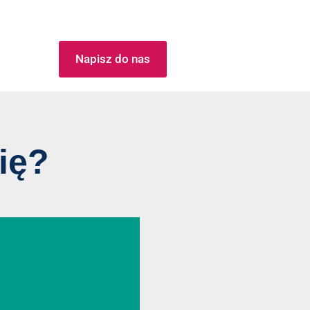
Napisz do nas
ię?