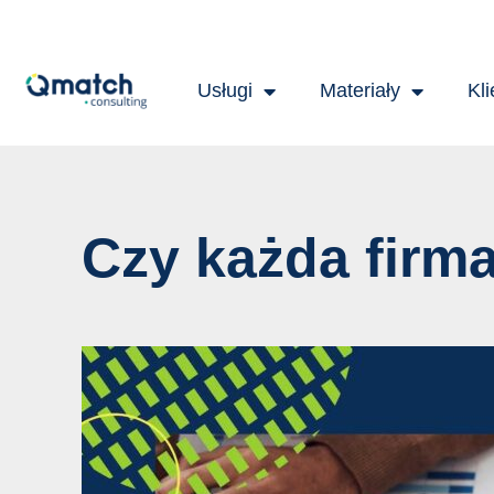
Skip
Post
to
navigation
content
Usługi
Materiały
Kli
Czy każda firma