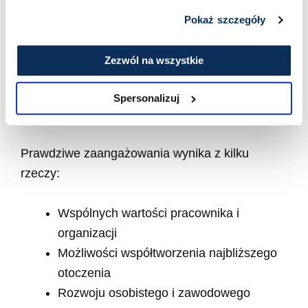
zespołu w oparciu o wartości?
Pokaż szczegóły
O
zaangażowaniu
napisane zostało już wiele,
Zezwól na wszystkie
dlatego przedstawiam praktyczną technikę,
którą stosujemy jeżeli naszym wyzwaniem jest
Spersonalizuj
zwiększenie zaangażowania zespołu.
Prawdziwe zaangażowania wynika z kilku
rzeczy:
Wspólnych wartości pracownika i
organizacji
Możliwości współtworzenia najbliższego
otoczenia
Rozwoju osobistego i zawodowego