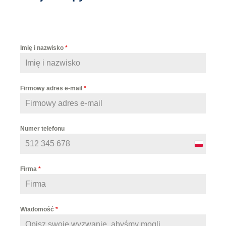
Imię i nazwisko
*
Firmowy adres e-mail
*
Numer telefonu
P
o
Firma
*
l
a
n
Wiadomość
*
d