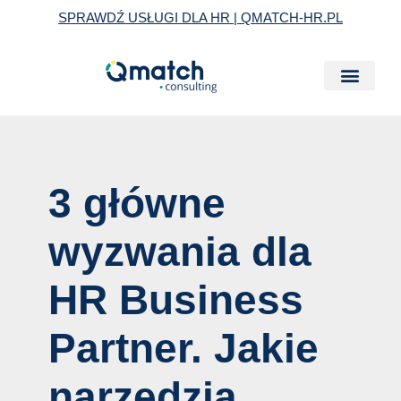
Skip
Post
SPRAWDŹ USŁUGI DLA HR | QMATCH-HR.PL
to
navigation
content
3 główne
wyzwania dla
HR Business
Partner. Jakie
narzędzia