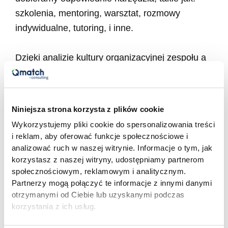
szkolenia, mentoring, warsztat, rozmowy
indywidualne, tutoring, i inne.
Dzięki analizie kultury organizacyjnej zespołu a
nie tylko indywidualnych cech jego członków
(np. stylów poznawczych czy osobowości)
wyłapujemy dodatkowy czynnik sukcesu. Udaje
Niniejsza strona korzysta z plików cookie
się określić to co tworzą jednostki razem, jaką
Wykorzystujemy pliki cookie do spersonalizowania treści
budują kulturę i klimat. Narzędzie
Culture Team
i reklam, aby oferować funkcje społecznościowe i
Scan
pozwala analizować grupę jako całość i
analizować ruch w naszej witrynie. Informacje o tym, jak
korzystasz z naszej witryny, udostępniamy partnerom
jest tym samym innowacją wobec narzędzi,
społecznościowym, reklamowym i analitycznym.
które skupiają się na analizie jednostki.
Partnerzy mogą połączyć te informacje z innymi danymi
otrzymanymi od Ciebie lub uzyskanymi podczas
korzystania z ich usług.
Jak budować zaangażowanie