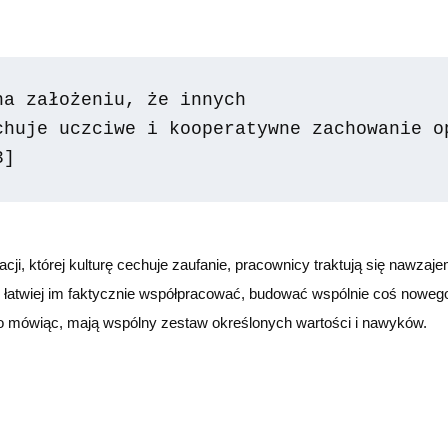
na założeniu, że innych 
huje uczciwe i kooperatywne zachowanie op
3]
ji, której kulturę cechuje zaufanie, pracownicy traktują się nawzaje
łatwiej im faktycznie współpracować, budować wspólnie coś nowego
tko mówiąc, mają wspólny zestaw określonych wartości i nawyków.