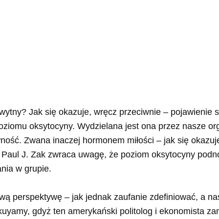
ytny? Jak się okazuje, wręcz przeciwnie – pojawienie s
 poziomu oksytocyny. Wydzielana jest ona przez nasze 
ość. Zwana inaczej hormonem miłości – jak się okazuje
. Paul J. Zak zwraca uwagę, że poziom oksytocyny podn
ania w grupie.
awą perspektywę – jak jednak zaufanie zdefiniować, a n
ukuyamy, gdyż ten amerykański politolog i ekonomista za