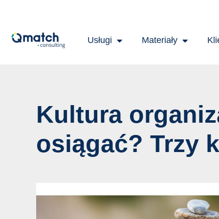
Skip
Post
to
navigation
content
Usługi
Materiały
Kli
Kultura organiz
osiągać? Trzy k