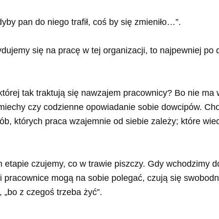
yby pan do niego trafił, coś by się zmieniło…”.
cydujemy się na pracę w tej organizacji, to najpewniej po
której tak traktują się nawzajem pracownicy? Bo nie ma 
 uśmiechy czy codzienne opowiadanie sobie dowcipów. Ch
ób, których praca wzajemnie od siebie zależy; które wi
tapie czujemy, co w trawie piszczy. Gdy wchodzimy do d
i pracownice mogą na sobie polegać, czują się swobodni
 „bo z czegoś trzeba żyć”.