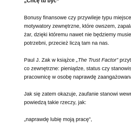
„Chcę tu być”
Bonusy finansowe czy przywileje typu miejsc
motywatory zewnętrzne, które owszem, zapalą 
żar, dzięki któremu nawet nie będziemy musie
potrzebni, przecież liczą tam na nas.
Paul J. Zak w książce
„The Trust Factor”
przyt
co zewnętrzne: pieniądze, status czy stanowi
pracownicę w osobę naprawdę zaangażowan
Jak się zatem okazuje, zaufanie stanowi wewnę
powiedzą takie rzeczy, jak:
„naprawdę lubię moją pracę”,