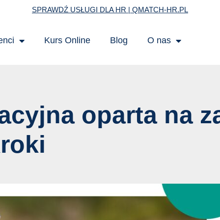
SPRAWDŹ USŁUGI DLA HR | QMATCH-HR.PL
enci
Kurs Online
Blog
O nas
acyjna oparta na za
roki